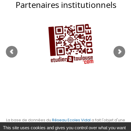
Partenaires institutionnels
La base de données du
Réseau Ecoles Vidal
a fait l'objet d'une
déclaration auprès de la
CNIL
. Elle est enregistrée sous le numéro
This site uses cookies and gives you control over what you want