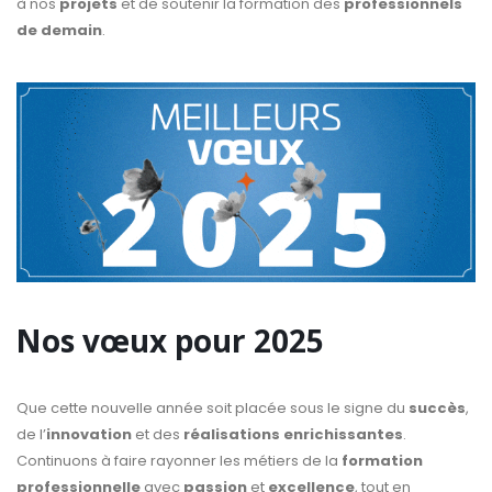
à nos
projets
et de soutenir la formation des
professionnels
de demain
.
Nos vœux pour 2025
Que cette nouvelle année soit placée sous le signe du
succès
,
de l’
innovation
et des
réalisations enrichissantes
.
Continuons à faire rayonner les métiers de la
formation
professionnelle
avec
passion
et
excellence
, tout en