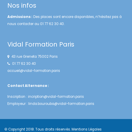
Nos infos
Admissions :
Des places sont encore disponibles, n’hésitez pas à
nous contacter au 01 77 62 30 40.
Vidal Formation Paris
43 rue Greneta 75002 Paris
01 77 62 30 40
accueil@vidal-formation.paris
Contact Alternance :
Inscription :
incription@vidal-formation.paris
Employeur :
linda.bourouba@vidal-formation.paris
© Copyright 2018. Tous droits réservés.
Mentions Légales