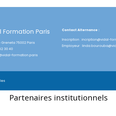
l Formation Paris
Contact Alternance :
Inscription :
incription@vidal-for
e Greneta 75002 Paris
Employeur :
linda.bourouba@vid
 62 30 40
@vidal-formation.paris
les
Partenaires institutionnels