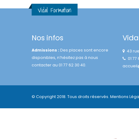
Vidal Formation
Nos infos
Vida
Admissions :
Des places sont encore
43 ru
disponibles, n’hésitez pas à nous
01 77
contacter au 01 77 62 30 40.
accueil
© Copyright 2018. Tous droits réservés.
Mentions Léga