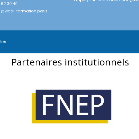
7 62 30 40
l@vidal-formation.paris
les
Partenaires institutionnels