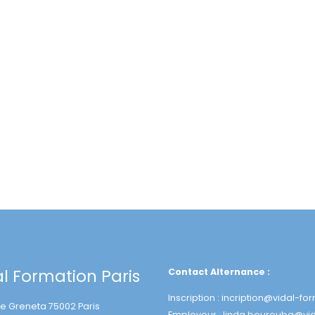
al Formation Paris
Contact Alternance :
Inscription :
incription@vidal-for
ue Greneta 75002 Paris
Employeur :
linda.bourouba@vid