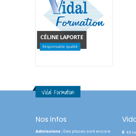
CÉLINE LAPORTE
Responsable qualité
Vidal Formation
Nos infos
Vid
Admissions :
Des places sont encore
43 r