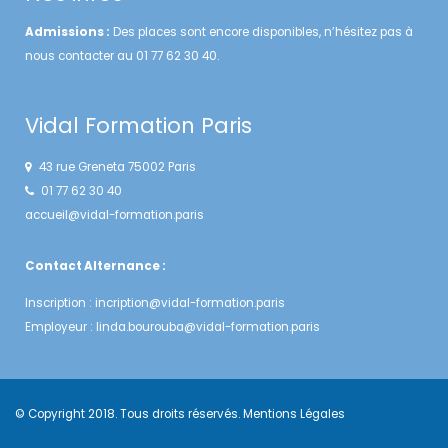
Admissions :
Des places sont encore disponibles, n’hésitez pas à
nous contacter au 01 77 62 30 40.
Vidal Formation Paris
43 rue Greneta 75002 Paris
01 77 62 30 40
accueil@vidal-formation.paris
Contact Alternance :
Inscription :
incription@vidal-formation.paris
Employeur :
linda.bourouba@vidal-formation.paris
© Copyright 2018. Tous droits réservés.
Mentions Légales